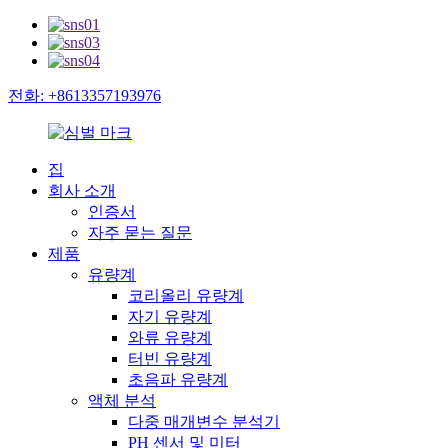
전화: +8613357193976
집
회사 소개
인증서
자주 묻는 질문
제품
유량계
코리올리 유량계
자기 유량계
와류 유량계
터빈 유량계
초음파 유량계
액체 분석
다중 매개변수 분석기
PH 센서 및 미터