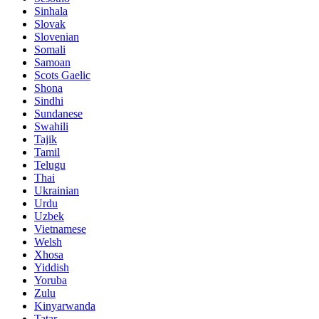
Sinhala
Slovak
Slovenian
Somali
Samoan
Scots Gaelic
Shona
Sindhi
Sundanese
Swahili
Tajik
Tamil
Telugu
Thai
Ukrainian
Urdu
Uzbek
Vietnamese
Welsh
Xhosa
Yiddish
Yoruba
Zulu
Kinyarwanda
Tatar