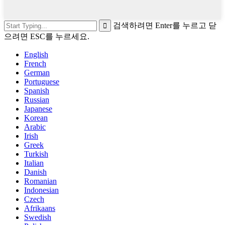
검색하려면 Enter를 누르고 닫
으려면 ESC를 누르세요.
English
French
German
Portuguese
Spanish
Russian
Japanese
Korean
Arabic
Irish
Greek
Turkish
Italian
Danish
Romanian
Indonesian
Czech
Afrikaans
Swedish