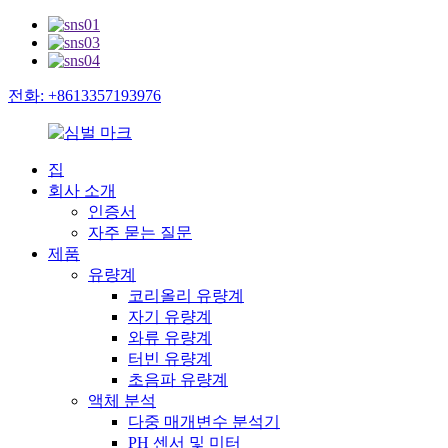
전화: +8613357193976
집
회사 소개
인증서
자주 묻는 질문
제품
유량계
코리올리 유량계
자기 유량계
와류 유량계
터빈 유량계
초음파 유량계
액체 분석
다중 매개변수 분석기
PH 센서 및 미터