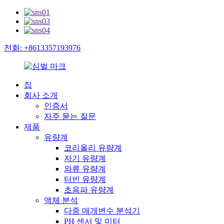
전화: +8613357193976
집
회사 소개
인증서
자주 묻는 질문
제품
유량계
코리올리 유량계
자기 유량계
와류 유량계
터빈 유량계
초음파 유량계
액체 분석
다중 매개변수 분석기
PH 센서 및 미터