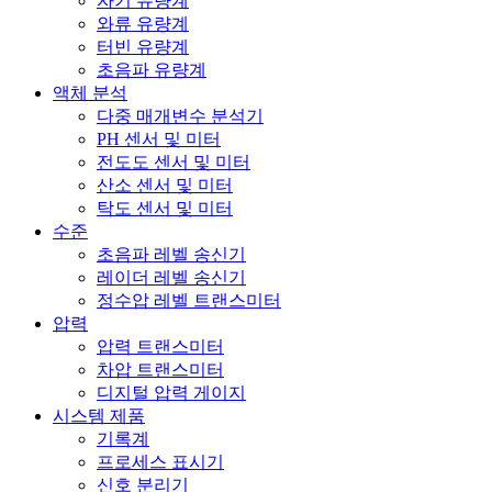
자기 유량계
와류 유량계
터빈 유량계
초음파 유량계
액체 분석
다중 매개변수 분석기
PH 센서 및 미터
전도도 센서 및 미터
산소 센서 및 미터
탁도 센서 및 미터
수준
초음파 레벨 송신기
레이더 레벨 송신기
정수압 레벨 트랜스미터
압력
압력 트랜스미터
차압 트랜스미터
디지털 압력 게이지
시스템 제품
기록계
프로세스 표시기
신호 분리기