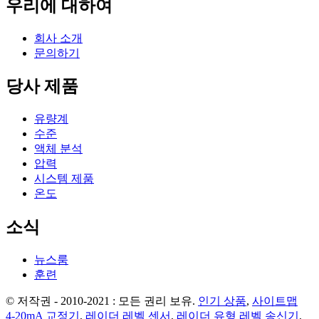
우리에 대하여
회사 소개
문의하기
당사 제품
유량계
수준
액체 분석
압력
시스템 제품
온도
소식
뉴스룸
훈련
© 저작권 - 2010-2021 : 모든 권리 보유.
인기 상품
,
사이트맵
4-20mA 교정기
,
레이더 레벨 센서
,
레이더 유형 레벨 송신기
,