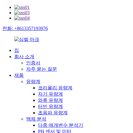
전화: +8613357193976
집
회사 소개
인증서
자주 묻는 질문
제품
유량계
코리올리 유량계
자기 유량계
와류 유량계
터빈 유량계
초음파 유량계
액체 분석
다중 매개변수 분석기
PH 센서 및 미터