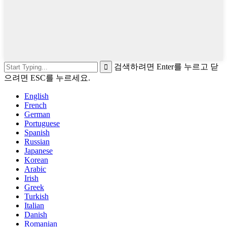
검색하려면 Enter를 누르고 닫
으려면 ESC를 누르세요.
English
French
German
Portuguese
Spanish
Russian
Japanese
Korean
Arabic
Irish
Greek
Turkish
Italian
Danish
Romanian