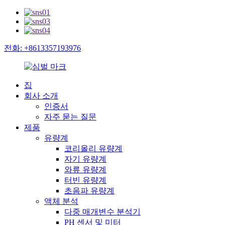
전화: +8613357193976
집
회사 소개
인증서
자주 묻는 질문
제품
유량계
코리올리 유량계
자기 유량계
와류 유량계
터빈 유량계
초음파 유량계
액체 분석
다중 매개변수 분석기
PH 센서 및 미터