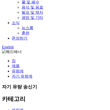
물 및 폐수
음식 및 음료
펄프 및 제지
광업 및 기타
소식
뉴스룸
훈련
문의하기
English
집
제품
유량계
자기 유량계
자기 유량 송신기
카테고리