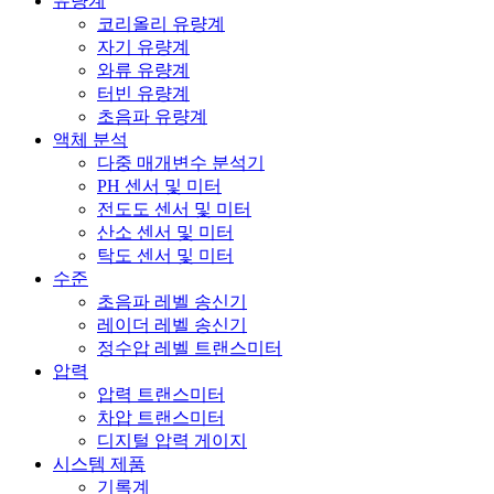
유량계
코리올리 유량계
자기 유량계
와류 유량계
터빈 유량계
초음파 유량계
액체 분석
다중 매개변수 분석기
PH 센서 및 미터
전도도 센서 및 미터
산소 센서 및 미터
탁도 센서 및 미터
수준
초음파 레벨 송신기
레이더 레벨 송신기
정수압 레벨 트랜스미터
압력
압력 트랜스미터
차압 트랜스미터
디지털 압력 게이지
시스템 제품
기록계