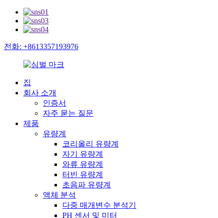
전화: +8613357193976
집
회사 소개
인증서
자주 묻는 질문
제품
유량계
코리올리 유량계
자기 유량계
와류 유량계
터빈 유량계
초음파 유량계
액체 분석
다중 매개변수 분석기
PH 센서 및 미터