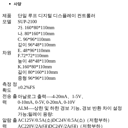
사양
제품
단일 루프 디지털 디스플레이 컨트롤러
모델
SUP-2100
가. 160*80*110mm
나. 80*160*110mm
C. 96*96*110mm
깊이 96*48*110mm
E. 48*96*110mm
차원
F.72*72*110mm
높이 48*48*110mm
K.160*80*110mm
길이 80*160*110mm
중형 96*96*110mm
측정 정
±0.2%FS
확도
전송 출
아날로그 출력—-4-20mA、1-5V、
력
0-10mA, 0-5V, 0-20mA, 0-10V
ALM—-상한 및 하한 경보 기능, 경보 반환 차이 설정
가능;릴레이 용량:
알람 출
AC125V/0.5A(소)DC24V/0.5A(소)（저항부하）
력
AC220V/2A(대)DC24V/2A(대)（저항부하）