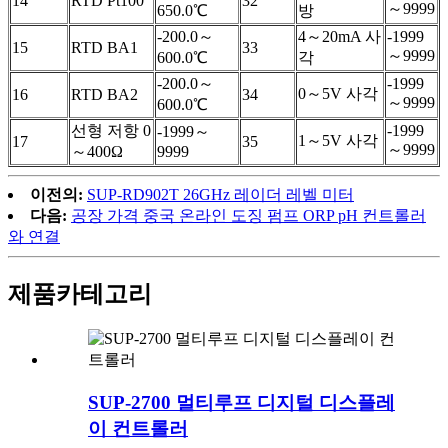
14
RTD Pt100
32
～9999
650.0℃
방
-200.0～
4～20mA 사
-1999
15
RTD BA1
33
～9999
600.0℃
각
-200.0～
-1999
0～5V 사각
16
RTD BA2
34
～9999
600.0℃
선형 저항 0
-1999
-1999～
1～5V 사각
17
35
～9999
～400Ω
9999
이전의:
SUP-RD902T 26GHz 레이더 레벨 미터
다음:
공장 가격 중국 온라인 도징 펌프 ORP pH 컨트롤러
와 연결
제품
카테고리
SUP-2700 멀티루프 디지털 디스플레
이 컨트롤러