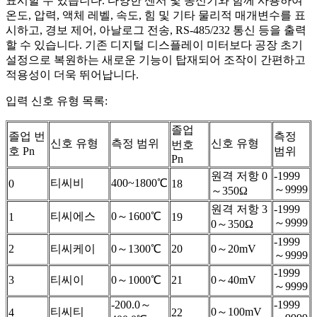
표시할 수 있습니다. 다양한 센서 및 송신기와 함께 사용하여
온도, 압력, 액체 레벨, 속도, 힘 및 기타 물리적 매개변수를 표
시하고, 경보 제어, 아날로그 전송, RS-485/232 통신 등을 출력
할 수 있습니다. 기존 디지털 디스플레이 미터보다 공장 초기
설정으로 복원하는 새로운 기능이 탑재되어 조작이 간편하고
적용성이 더욱 뛰어납니다.
입력 신호 유형 목록:
졸업
졸업 번
측정
신호 유형
측정 범위
신호 유형
번호
호 Pn
범위
Pn
원격 저항 0
-1999
티씨비
400~1800℃
0
18
～9999
～350Ω
원격 저항 3
-1999
티씨에스
0～1600℃
1
19
～9999
0～350Ω
-1999
2
티씨케이
0～1300℃
20
0～20mV
～9999
-1999
3
티씨이
0～1000℃
21
0～40mV
～9999
-200.0～
-1999
티씨티
0～100mV
4
22