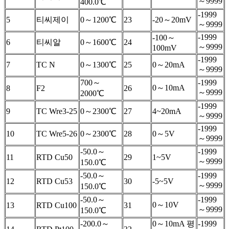
～9999
400.0℃
-1999
5
티씨제이
0～1200℃
23
-20～20mV
～9999
-1999
-100～
6
티씨알
0～1600℃
24
～9999
100mV
-1999
7
TC N
0～1300℃
25
0～20mA
～9999
700～
-1999
0～10mA
8
F2
26
～9999
2000℃
-1999
9
TC Wre3-25
0～2300℃
27
4~20mA
～9999
-1999
10
TC Wre5-26
0～2300℃
28
0～5V
～9999
-50.0～
-1999
11
RTD Cu50
29
1~5V
～9999
150.0℃
-50.0～
-1999
12
RTD Cu53
30
-5~5V
～9999
150.0℃
-50.0～
-1999
0～10V
13
RTD Cu100
31
～9999
150.0℃
-200.0～
0～10mA 평
-1999