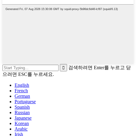
검색하려면 Enter를 누르고 닫
으려면 ESC를 누르세요.
English
French
German
Portuguese
Spanish
Russian
Japanese
Korean
Arabic
Irish