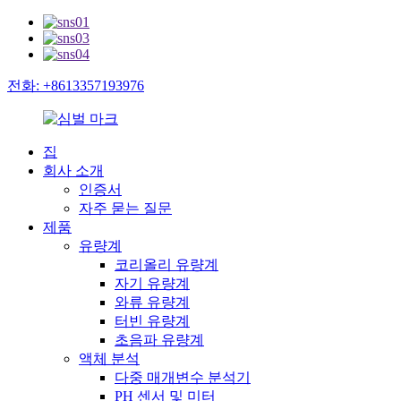
전화: +8613357193976
집
회사 소개
인증서
자주 묻는 질문
제품
유량계
코리올리 유량계
자기 유량계
와류 유량계
터빈 유량계
초음파 유량계
액체 분석
다중 매개변수 분석기
PH 센서 및 미터