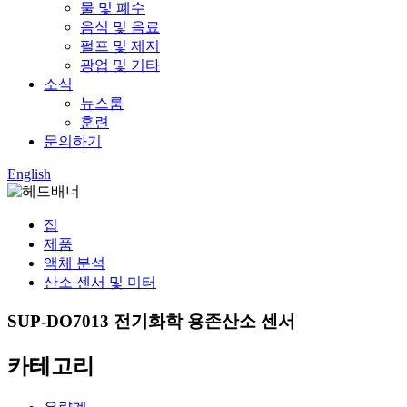
물 및 폐수
음식 및 음료
펄프 및 제지
광업 및 기타
소식
뉴스룸
훈련
문의하기
English
집
제품
액체 분석
산소 센서 및 미터
SUP-DO7013 전기화학 용존산소 센서
카테고리