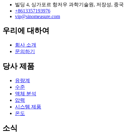
빌딩 4, 싱가포르 항저우 과학기술원, 저장성, 중국
+8613357193976
vip@sinomeasure.com
우리에 대하여
회사 소개
문의하기
당사 제품
유량계
수준
액체 분석
압력
시스템 제품
온도
소식