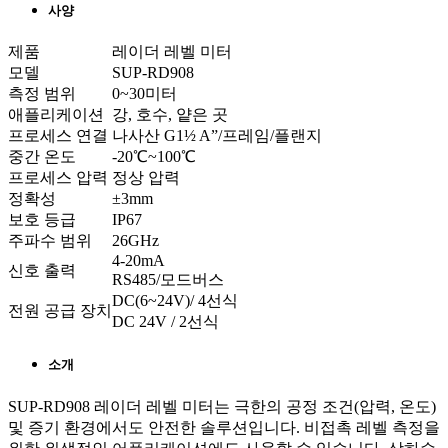
사양
제품
레이더 레벨 미터
모델
SUP-RD908
측정 범위
0~30미터
애플리케이션
강, 호수, 얕은 곳
프로세스 연결
나사산 G1½ A”/프레임/플랜지
중간 온도
-20℃~100℃
프로세스 압력
정상 압력
정확성
±3mm
보호 등급
IP67
주파수 범위
26GHz
4-20mA
신호 출력
RS485/모드버스
DC(6~24V)/ 4선식
전원 공급 장치
DC 24V / 2선식
소개
SUP-RD908 레이더 레벨 미터는 극한의 공정 조건(압력, 온도)
및 증기 환경에서도 안전한 솔루션입니다. 비접촉 레벨 측정을