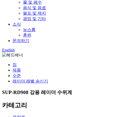
물 및 폐수
음식 및 음료
펄프 및 제지
광업 및 기타
소식
뉴스룸
훈련
문의하기
English
집
제품
수준
레이더 레벨 송신기
SUP-RD908 강용 레이더 수위계
카테고리