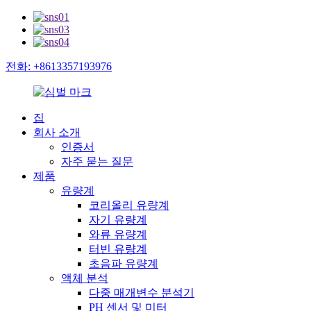
전화: +8613357193976
집
회사 소개
인증서
자주 묻는 질문
제품
유량계
코리올리 유량계
자기 유량계
와류 유량계
터빈 유량계
초음파 유량계
액체 분석
다중 매개변수 분석기
PH 센서 및 미터