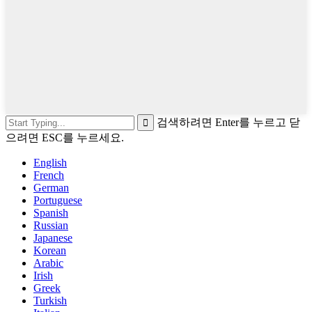
검색하려면 Enter를 누르고 닫
으려면 ESC를 누르세요.
English
French
German
Portuguese
Spanish
Russian
Japanese
Korean
Arabic
Irish
Greek
Turkish